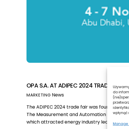
OPA S.A. AT ADIPEC 2024 TRADE FAIR
Używamy 
do infor
News
MARKETING
(nie)spe
przetwar
The ADIPEC 2024 trade fair was four days full
identyfik
wpłynąć n
The Measurement and Automation Center S.A. 
which attracted energy industry leaders fro
Manage s