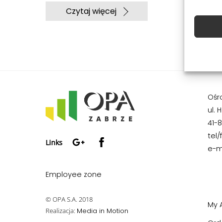
Czytaj więcej
Ośr
ul. 
41-
Google+
Facebook
tel/
Links
e-m
Employee zone
© OPA S.A. 2018
My 
Realizacja:
Media in Motion