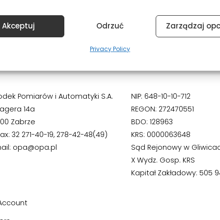
Akceptuj
Odrzuć
Zarządzaj op
Privacy Policy
odek Pomiarów i Automatyki S.A.
NIP: 648-10-10-712
Hagera 14a
REGON: 272470551
800 Zabrze
BDO: 128963
fax: 32 271-40-19, 278-42-48(49)
KRS: 0000063648
ail: opa@opa.pl
Sąd Rejonowy w Gliwica
X Wydz. Gosp. KRS
Kapitał Zakładowy: 505 94
Account