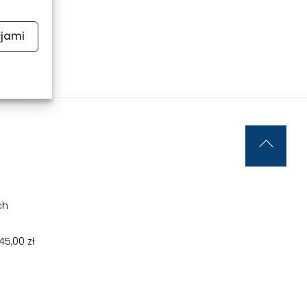
cjami
Back
To
Top
ch
5,00 zł