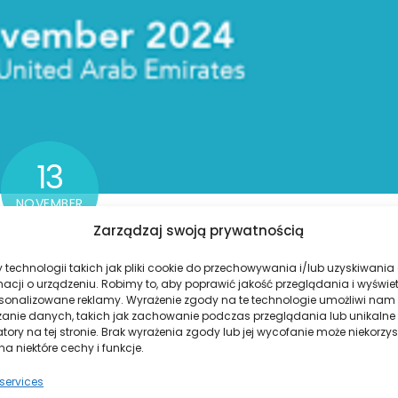
13
NOVEMBER
2024
Zarządzaj swoją prywatnością
technologii takich jak pliki cookie do przechowywania i/lub uzyskiwania
macji o urządzeniu. Robimy to, aby poprawić jakość przeglądania i wyświe
rsonalizowane reklamy. Wyrażenie zgody na te technologie umożliwi nam
zanie danych, takich jak zachowanie podczas przeglądania lub unikalne
 of inspiring meetings, experience sharing and innovation.
atory na tej stronie. Brak wyrażenia zgody lub jej wycofanie może niekorzys
a niektóre cechy i funkcje.
was honored to participate in this prestigious event,
m around the world.
ervices