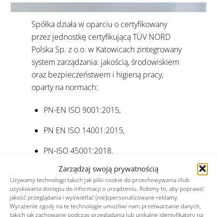
Spółka działa w oparciu o certyfikowany
przez jednostkę certyfikującą TÜV NORD
Polska Sp. z o.o. w Katowicach zintegrowany
system zarządzania: jakością, środowiskiem
oraz bezpieczeństwem i higieną pracy,
oparty na normach:
PN-EN ISO 9001:2015,
PN EN ISO 14001:2015,
PN-ISO 45001:2018.
Zarządzaj swoją prywatnością
Aktualnie przygotowujemy Laboratorium
Używamy technologii takich jak pliki cookie do przechowywania i/lub
badawcze przyrządów pomiarowych do
uzyskiwania dostępu do informacji o urządzeniu. Robimy to, aby poprawić
jakość przeglądania i wyświetlać (nie)spersonalizowane reklamy.
uzyskania kompetencji laboratorium
Wyrażenie zgody na te technologie umożliwi nam przetwarzanie danych,
wzorcującego dla elektrycznych przyrządów
takich jak zachowanie podczas przeglądania lub unikalne identyfikatory na