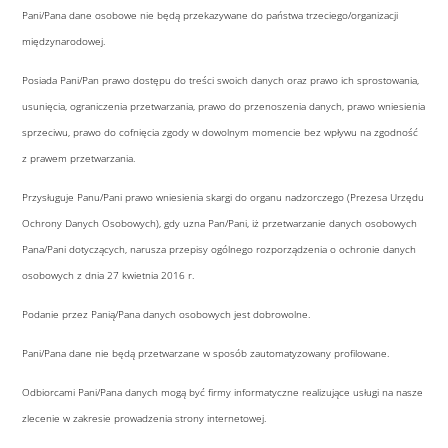
Pani/Pana dane osobowe nie będą przekazywane do państwa trzeciego/organizacji
międzynarodowej.
Posiada Pani/Pan prawo dostępu do treści swoich danych oraz prawo ich sprostowania,
usunięcia, ograniczenia przetwarzania, prawo do przenoszenia danych, prawo wniesienia
sprzeciwu, prawo do cofnięcia zgody w dowolnym momencie bez wpływu na zgodność
z prawem przetwarzania.
Przysługuje Panu/Pani prawo wniesienia skargi do organu nadzorczego (Prezesa Urzędu
Ochrony Danych Osobowych), gdy uzna Pan/Pani, iż przetwarzanie danych osobowych
Pana/Pani dotyczących, narusza przepisy ogólnego rozporządzenia o ochronie danych
osobowych z dnia 27 kwietnia 2016 r.
Podanie przez Panią/Pana danych osobowych jest dobrowolne.
Pani/Pana dane nie będą przetwarzane w sposób zautomatyzowany profilowane.
Odbiorcami Pani/Pana danych mogą być firmy informatyczne realizujące usługi na nasze
zlecenie w zakresie prowadzenia strony internetowej.