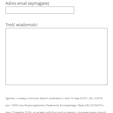
Adres email (wymagane)
Treść wiadomości
Zgodnie z ustawą o ochronie danych osobowych z dnia 10 maja 2018 r. (Dz. U.2018
poz. 1000) oraz Rozporządzeniem Parlamentu Europejskiego i Rady (UE) 2016/679 z
dnia 27 kwietnia 2016r. w sprawie osób fizycznych w związku z przetwarzaniem danych