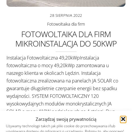
28 SIERPNIA 2022
Fotowoltaika dla firm
FOTOWOLTAIKA DLA FIRM
MIKROINSTALACJA DO 50KWP
Instalacja Fotowoltaiczna 49,20kWpInstalacja
fotowoltaiczna o mocy 49,20kWp zamontowana u
naszego klienta w okolicach Lędzin. Instalacja
fotowoltaiczna zrealizowana na panelach JA SOLAR co
gwarantuje długoletnie czerpanie energii bez spadku
wydajności. SYSTEM FOTOWOLTAICZNY 120
wysokowydajnych modułów monokrystalicznych JA
SOLAR o mocy 410W podzielonych na 4 stringi. Dwa
inwertery sieciowe firmy FOXESS typu T25-G3. Złączki
Zarządzaj swoją prywatnością
Używamy technologii takich jak pliki cookie do przechowywania i/lub
szeregowe MC4. Przewód […]
uzyskiwania dostępu do informacji o urządzeniu. Robimy to, aby poprawić