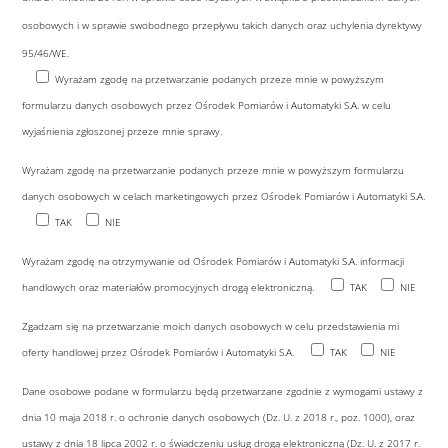
osobowych i w sprawie swobodnego przepływu takich danych oraz uchylenia dyrektywy
95/46/WE.
Wyrażam zgodę na przetwarzanie podanych przeze mnie w powyższym
formularzu danych osobowych przez Ośrodek Pomiarów i Automatyki S.A. w celu
wyjaśnienia zgłoszonej przeze mnie sprawy.
Wyrażam zgodę na przetwarzanie podanych przeze mnie w powyższym formularzu
danych osobowych w celach marketingowych przez Ośrodek Pomiarów i Automatyki S.A.
TAK
NIE
Wyrażam zgodę na otrzymywanie od Ośrodek Pomiarów i Automatyki S.A. informacji
handlowych oraz materiałów promocyjnych drogą elektroniczną.
TAK
NIE
Zgadzam się na przetwarzanie moich danych osobowych w celu przedstawienia mi
oferty handlowej przez Ośrodek Pomiarów i Automatyki S.A.
TAK
NIE
Dane osobowe podane w formularzu będą przetwarzane zgodnie z wymogami ustawy z
dnia 10 maja 2018 r. o ochronie danych osobowych (Dz. U. z 2018 r., poz. 1000), oraz
ustawy z dnia 18 lipca 2002 r. o świadczeniu usług drogą elektroniczną (Dz. U. z 2017 r.