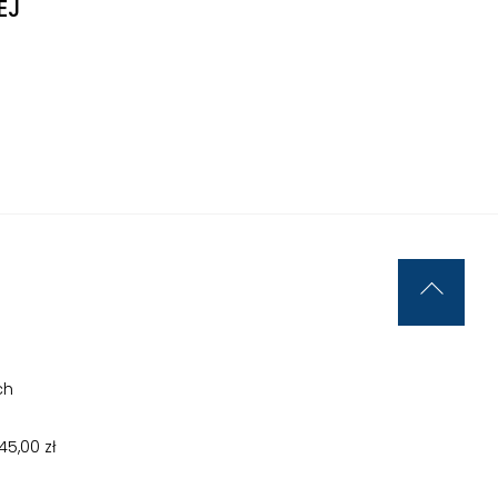
EJ
Back
To
Top
ch
5,00 zł