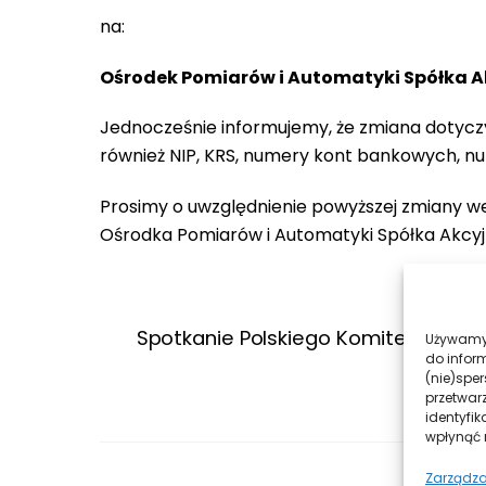
na:
Ośrodek Pomiarów i Automatyki Spółka A
Jednocześnie informujemy, że zmiana dotyczy
również NIP, KRS, numery kont bankowych, nu
Prosimy o uwzględnienie powyższej zmiany 
Ośrodka Pomiarów i Automatyki Spółka Akcyj
Spotkanie Polskiego Komitetu Elek
Używamy 
do infor
(nie)spe
przetwar
identyfik
wpłynąć n
Zarządza