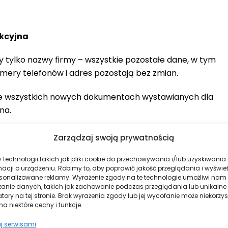
kcyjna
 tylko nazwy firmy – wszystkie pozostałe dane, w tym
mery telefonów i adres pozostają bez zmian.
we wszystkich nowych dokumentach wystawianych dla
na.
Zarządzaj swoją prywatnością
trochemicznej Ochrony przed Korozją
technologii takich jak pliki cookie do przechowywania i/lub uzyskiwania
macji o urządzeniu. Robimy to, aby poprawić jakość przeglądania i wyświe
Budowa instalacji fotowoltaicznej
rsonalizowane reklamy. Wyrażenie zgody na te technologie umożliwi nam
zanie danych, takich jak zachowanie podczas przeglądania lub unikalne
atory na tej stronie. Brak wyrażenia zgody lub jej wycofanie może niekorzys
a niektóre cechy i funkcje.
j serwisami