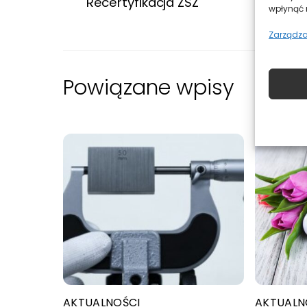
Recertyfikacja ZSZ
NextS
wpłynąć n
Zarządza
Powiązane wpisy
AKTUALNOŚCI
AKTUALN