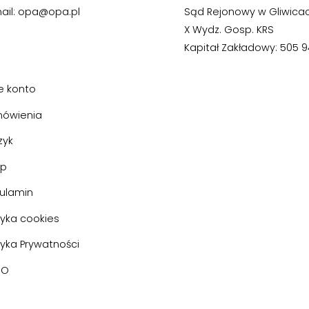
ail: opa@opa.pl
Sąd Rejonowy w Gliwica
X Wydz. Gosp. KRS
Kapitał Zakładowy: 505 94
e konto
ówienia
zyk
ep
ulamin
tyka cookies
tyka Prywatności
DO