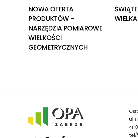
NOWA OFERTA
ŚWIĄTE
PRODUKTÓW –
WIELK
NARZĘDZIA POMIAROWE
WIELKOŚCI
GEOMETRYCZNYCH
Ośr
ul. 
41-
Google+
Facebook
tel/