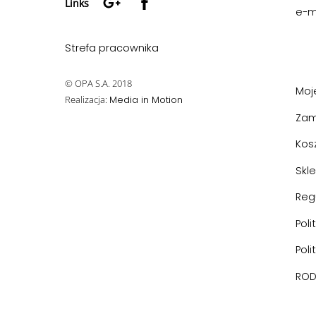
Links
e-m
Strefa pracownika
© OPA S.A. 2018
Moj
Realizacja:
Media in Motion
Zam
Kos
Skl
Reg
Poli
Poli
RO