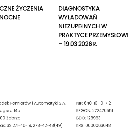
CZNE ŻYCZENIA
DIAGNOSTYKA
ANOCNE
WYŁADOWAŃ
NIEZUPEŁNYCH W
PRAKTYCE PRZEMYSŁOW
– 19.03.2026R.
odek Pomiarów i Automatyki S.A.
NIP: 648-10-10-712
Hagera 14a
REGON: 272470551
800 Zabrze
BDO: 128963
fax: 32 271-40-19, 278-42-48(49)
KRS: 0000063648