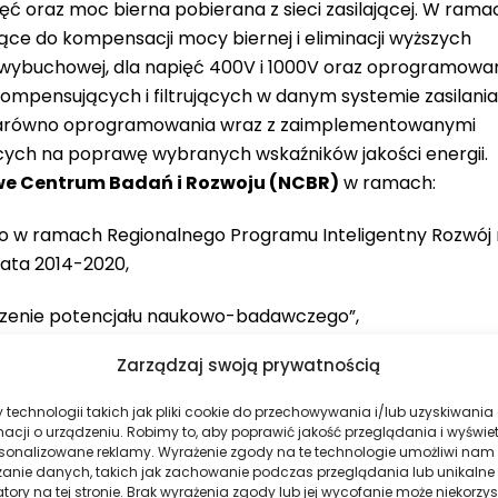
 oraz moc bierna pobierana z sieci zasilającej. W rama
ące do kompensacji mocy biernej i eliminacji wyższych
wybuchowej, dla napięć 400V i 1000V oraz oprogramowa
mpensujących i filtrujących w danym systemie zasilania
 zarówno oprogramowania wraz z zaimplementowanymi
cych na poprawę wybranych wskaźników jakości energii.
e Centrum Badań i Rozwoju (NCBR)
w ramach:
go w ramach Regionalnego Programu Inteligentny Rozwój
lata 2014-2020,
kszenie potencjału naukowo-badawczego”,
Zarządzaj swoją prywatnością
zwojowe”, Poddziałania 4.1.2 „Regionalne agendy naukowo-
badawcze”.
technologii takich jak pliki cookie do przechowywania i/lub uzyskiwania
macji o urządzeniu. Robimy to, aby poprawić jakość przeglądania i wyświe
rsonalizowane reklamy. Wyrażenie zgody na te technologie umożliwi nam
zanie danych, takich jak zachowanie podczas przeglądania lub unikalne
atory na tej stronie. Brak wyrażenia zgody lub jej wycofanie może niekorzys