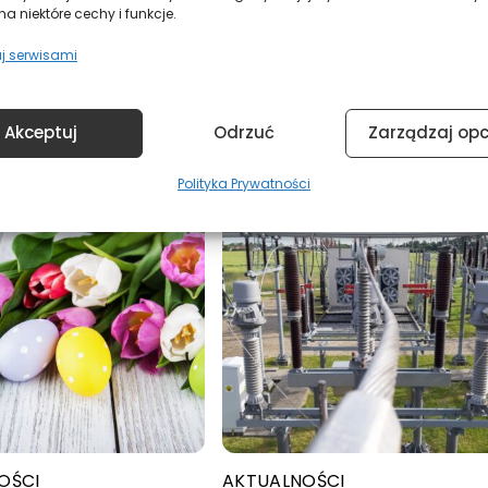
nn – program do obliczeń sieci niskiego napięcia
a niektóre cechy i funkcje.
j serwisami
Akceptuj
Odrzuć
Zarządzaj op
Polityka Prywatności
OŚCI
AKTUALNOŚCI