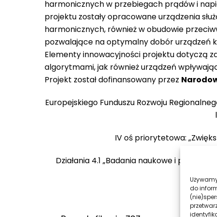
harmonicznych w przebiegach prądów i napięć
projektu zostały opracowane urządzenia służ
harmonicznych, również w obudowie przeciw
pozwalające na optymalny dobór urządzeń ko
Elementy innowacyjności projektu dotyczą
algorytmami, jak również urządzeń wpływają
Projekt został dofinansowany przez
Narodow
Europejskiego Funduszu Rozwoju Regionalne
IV oś priorytetowa: „Zwię
Działania 4.1 „Badania naukowe i prace ro
Używamy 
do infor
(nie)spe
przetwar
identyfik