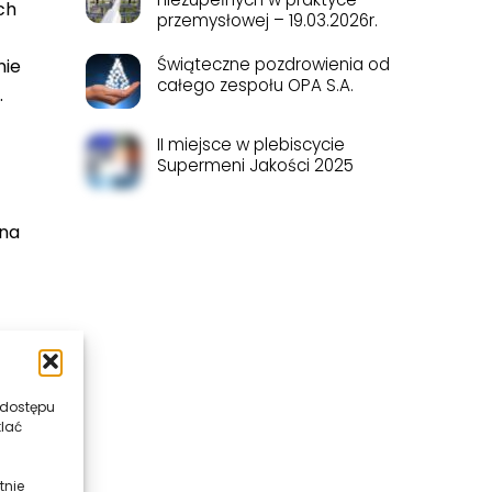
ch
przemysłowej – 19.03.2026r.
Świąteczne pozdrowienia od
nie
całego zespołu OPA S.A.
.
II miejsce w plebiscycie
Supermeni Jakości 2025
 na
 dostępu
tlać
tnie