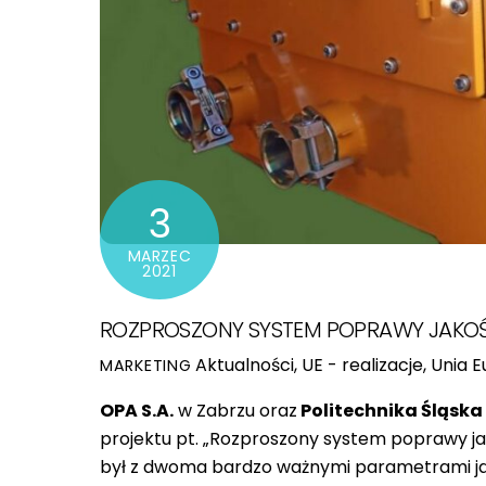
3
MARZEC
2021
ROZPROSZONY SYSTEM POPRAWY JAKOŚC
Aktualności
,
UE - realizacje
,
Unia E
MARKETING
OPA S.A.
w Zabrzu oraz
Politechnika Śląska
projektu pt. „Rozproszony system poprawy jak
był z dwoma bardzo ważnymi parametrami jak