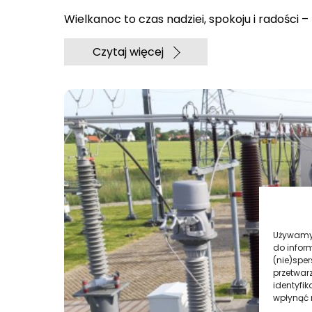
Wielkanoc to czas nadziei, spokoju i radości –
Czytaj więcej
Używamy 
do infor
(nie)spe
przetwar
identyfik
wpłynąć n