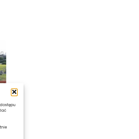
 dostępu
tlać
tnie