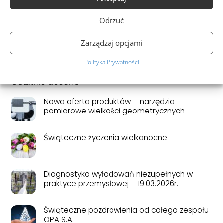
UE – realizacje
Odrzuć
UE – Ogłoszenia o zamówieniach
Zarządzaj opcjami
Unia Europejska
Polityka Prywatności
Ostatnio dodane
Nowa oferta produktów – narzędzia
pomiarowe wielkości geometrycznych
Świąteczne życzenia wielkanocne
Diagnostyka wyładowań niezupełnych w
praktyce przemysłowej – 19.03.2026r.
Świąteczne pozdrowienia od całego zespołu
OPA S.A.