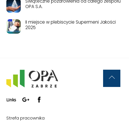
Świąteczne pozdrowienia od całego zespołu
OPA S.A.
II miejsce w plebiscycie Supermeni Jakości
2025
Back
To
Google+
Facebook
Top
Links
Strefa pracownika