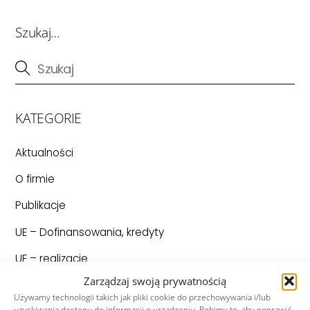
Szukaj…
KATEGORIE
Aktualności
O firmie
Publikacje
UE – Dofinansowania, kredyty
UE – realizacje
Zarządzaj swoją prywatnością
UE – Ogłoszenia o zamówieniach
Używamy technologii takich jak pliki cookie do przechowywania i/lub
uzyskiwania dostępu do informacji o urządzeniu. Robimy to, aby poprawić