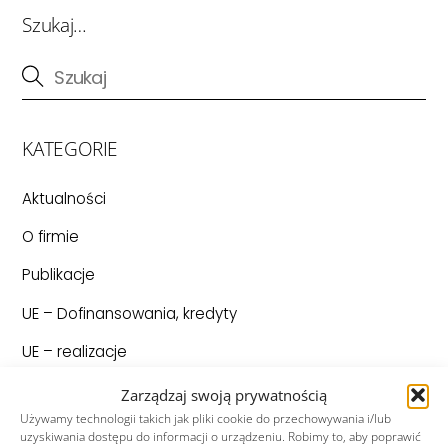
Szukaj…
KATEGORIE
Aktualności
O firmie
Publikacje
UE – Dofinansowania, kredyty
UE – realizacje
UE – Ogłoszenia o zamówieniach
Zarządzaj swoją prywatnością
Używamy technologii takich jak pliki cookie do przechowywania i/lub
Unia Europejska
uzyskiwania dostępu do informacji o urządzeniu. Robimy to, aby poprawić