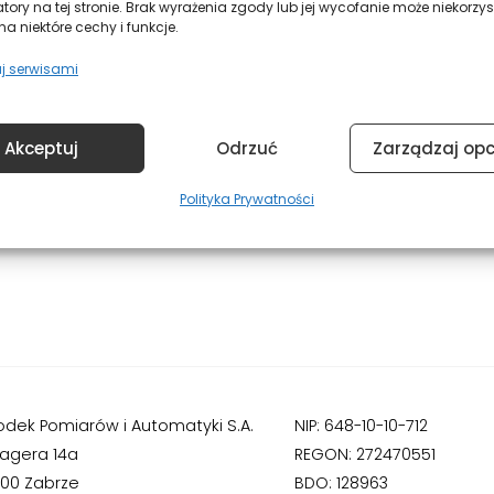
22
atory na tej stronie. Brak wyrażenia zgody lub jej wycofanie może niekorzys
a niektóre cechy i funkcje.
GRUDZIEŃ
2022
j serwisami
Akceptuj
Odrzuć
Zarządzaj op
Polityka Prywatności
odek Pomiarów i Automatyki S.A.
NIP: 648-10-10-712
Hagera 14a
REGON: 272470551
800 Zabrze
BDO: 128963