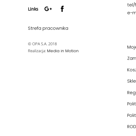
Google+
Facebook
tel/
Links
e-m
Strefa pracownika
© OPA S.A. 2018
Moj
Realizacja:
Media in Motion
Zam
Kos
Skl
Reg
Poli
Poli
RO