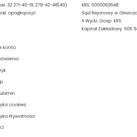
fax: 32 271-40-19, 278-42-48(49)
KRS: 0000063648
ail: opa@opa.pl
Sąd Rejonowy w Gliwica
X Wydz. Gosp. KRS
Kapitał Zakładowy: 505 94
e konto
ówienia
zyk
ep
ulamin
tyka cookies
tyka Prywatności
DO