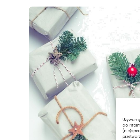
Używamy 
do infor
(nie)spe
przetwar