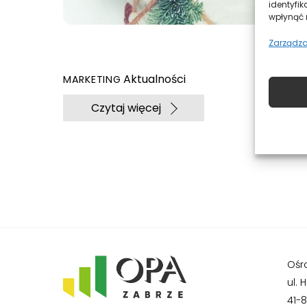
identyfik
wpłynąć n
Zarządza
Aktualności
MARKETING
Czytaj więcej
Ośr
ul. 
41-