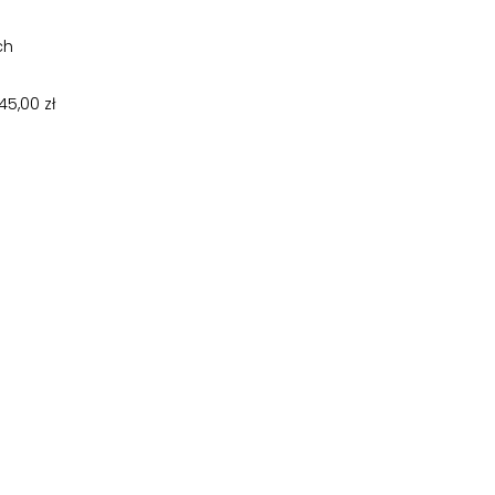
Top
ch
5,00 zł