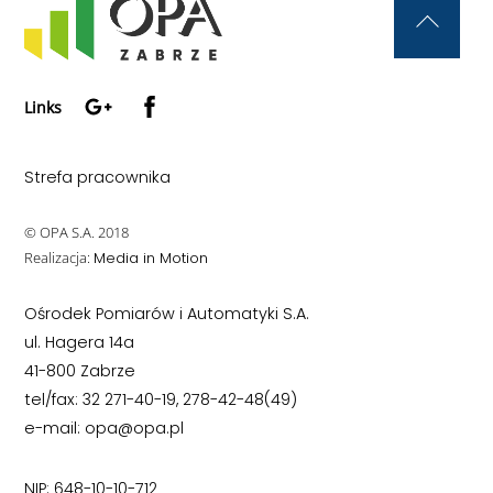
Back
To
Google+
Facebook
Top
Links
Strefa pracownika
© OPA S.A. 2018
Realizacja:
Media in Motion
Ośrodek Pomiarów i Automatyki S.A.
ul. Hagera 14a
41-800 Zabrze
tel/fax: 32 271-40-19, 278-42-48(49)
e-mail: opa@opa.pl
NIP: 648-10-10-712