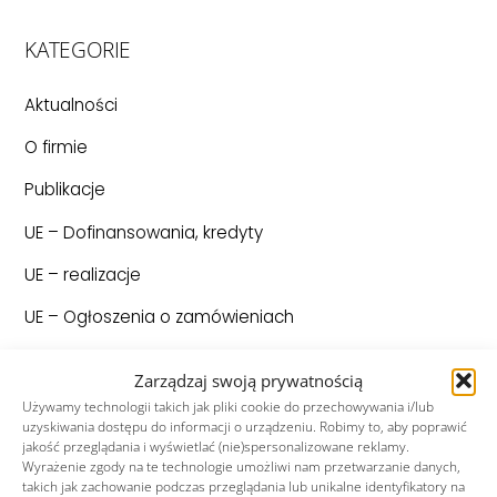
KATEGORIE
Aktualności
O firmie
Publikacje
UE – Dofinansowania, kredyty
UE – realizacje
UE – Ogłoszenia o zamówieniach
Unia Europejska
Zarządzaj swoją prywatnością
Używamy technologii takich jak pliki cookie do przechowywania i/lub
uzyskiwania dostępu do informacji o urządzeniu. Robimy to, aby poprawić
Ostatnio dodane
jakość przeglądania i wyświetlać (nie)spersonalizowane reklamy.
Wyrażenie zgody na te technologie umożliwi nam przetwarzanie danych,
Nowa oferta produktów – narzędzia
takich jak zachowanie podczas przeglądania lub unikalne identyfikatory na