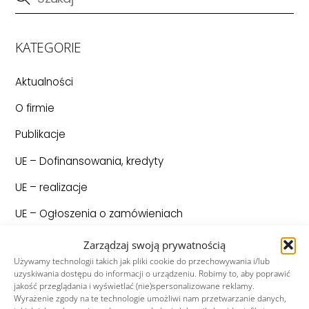
KATEGORIE
Aktualności
O firmie
Publikacje
UE – Dofinansowania, kredyty
UE – realizacje
UE – Ogłoszenia o zamówieniach
Unia Europejska
Zarządzaj swoją prywatnością
Używamy technologii takich jak pliki cookie do przechowywania i/lub
uzyskiwania dostępu do informacji o urządzeniu. Robimy to, aby poprawić
Ostatnio dodane
jakość przeglądania i wyświetlać (nie)spersonalizowane reklamy.
Wyrażenie zgody na te technologie umożliwi nam przetwarzanie danych,