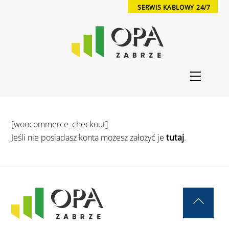
Skip
SERWIS KABLOWY 24/7
to
content
Menu
[woocommerce_checkout]
Jeśli nie posiadasz konta możesz założyć je
tutaj
.
Back
To