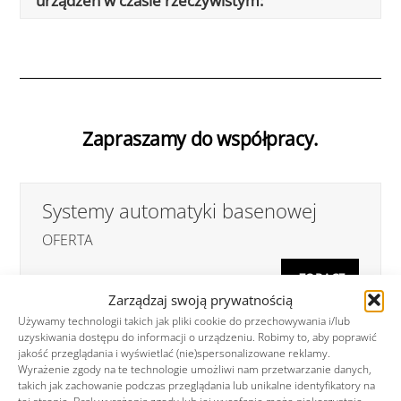
urządzeń w czasie rzeczywistym:
Zapraszamy do współpracy.
Systemy automatyki basenowej
OFERTA
ZOBACZ
Zarządzaj swoją prywatnością
Używamy technologii takich jak pliki cookie do przechowywania i/lub
uzyskiwania dostępu do informacji o urządzeniu. Robimy to, aby poprawić
jakość przeglądania i wyświetlać (nie)spersonalizowane reklamy.
OSOBA
OSOBA
Wyrażenie zgody na te technologie umożliwi nam przetwarzanie danych,
takich jak zachowanie podczas przeglądania lub unikalne identyfikatory na