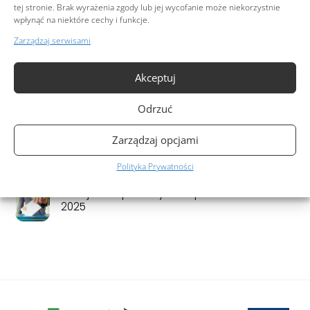
pomiarowe wielkości geometrycznych
tej stronie. Brak wyrażenia zgody lub jej wycofanie może niekorzystnie
wpłynąć na niektóre cechy i funkcje.
Zarządzaj serwisami
Świąteczne życzenia wielkanocne
Akceptuj
Diagnostyka wyładowań niezupełnych w
praktyce przemysłowej – 19.03.2026r.
Odrzuć
Zarządzaj opcjami
Świąteczne pozdrowienia od całego zespołu
OPA S.A.
Polityka Prywatności
II miejsce w plebiscycie Supermeni Jakości
2025