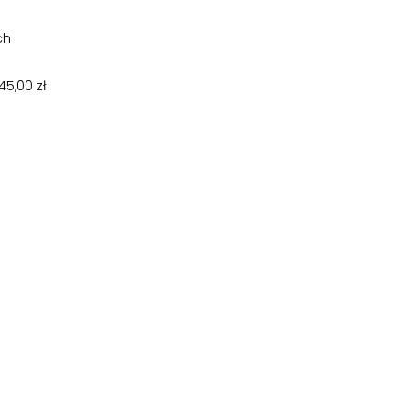
Top
ch
5,00 zł