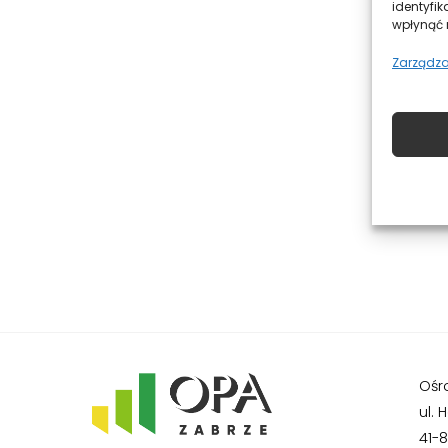
identyfik
wpłynąć n
Zarządza
Ośr
ul. 
41-