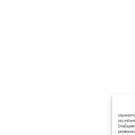
Używamy 
do infor
(nie)spe
przetwar