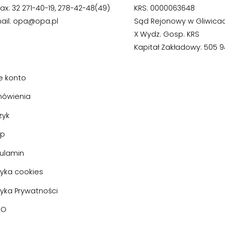
fax: 32 271-40-19, 278-42-48(49)
KRS: 0000063648
ail: opa@opa.pl
Sąd Rejonowy w Gliwica
X Wydz. Gosp. KRS
Kapitał Zakładowy: 505 94
e konto
ówienia
zyk
ep
ulamin
tyka cookies
tyka Prywatności
DO