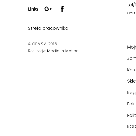
Google+
Facebook
tel/
Links
e-m
Strefa pracownika
© OPA S.A. 2018
Moj
Realizacja:
Media in Motion
Zam
Kos
Skl
Reg
Poli
Poli
RO