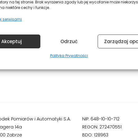
atory na tej stronie. Brak wyrażenia zgody lub jej wycofanie może niekorzys
a niektóre cechy i funkcje.
j serwisami
Akceptuj
Odrzuć
Zarządzaj op
Polityka Prywatności
odek Pomiarów i Automatyki S.A.
NIP: 648-10-10-712
Hagera 14a
REGON: 272470551
800 Zabrze
BDO: 128963